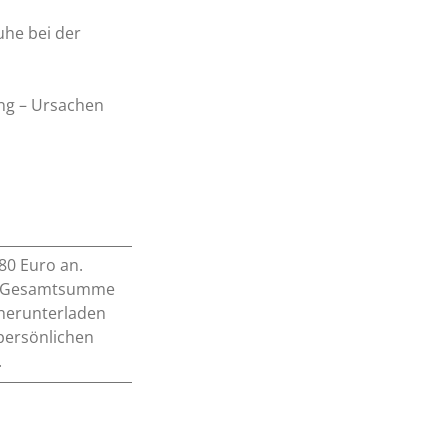
uhe bei der
ung – Ursachen
80 Euro an.
er Gesamtsumme
 herunterladen
 persönlichen
.