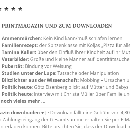
* * * *
S PRINTMAGAZIN UND ZUM DOWNLOADEN
Ammenmärchen
: Kein Kind kann/muß schlafen lernen
Familienrezept:
der Spitzenklasse mit Koljas „Pizza für all
Tamina Kallert
über den Einfluß ihrer Kindheit auf ihr Mu
Vaterbilder:
Große und kleine Männer auf Identitätssuche
Pubertät:
Bindung vor Weisung
Studien unter der Lupe
: Tatsache oder Manipulation
Blitzlichter aus der Wissenschaft:
Mobbing – Ursachen u
Politik heute
: Götz Eisenberg blickt auf Mütter und Babys
Politik heute
: Interview mit Christa Müller über Familie u
noch vieles mehr ...
azin downloaden
♥ Je Download fällt eine Gebühr von 4,8
 Zahlungseingang der Gesamtsumme erhalten Sie per E-Mai
nterladen können. Bitte beachten Sie, dass der Download 