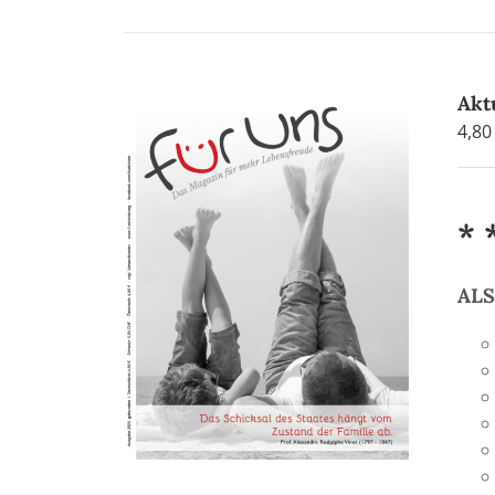
Akt
4,8
* 
AL