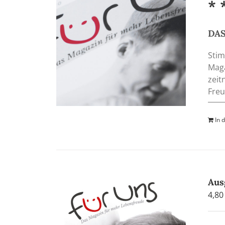
* 
DAS
Stim
Maga
zeit
Freu
In 
Aus
4,8