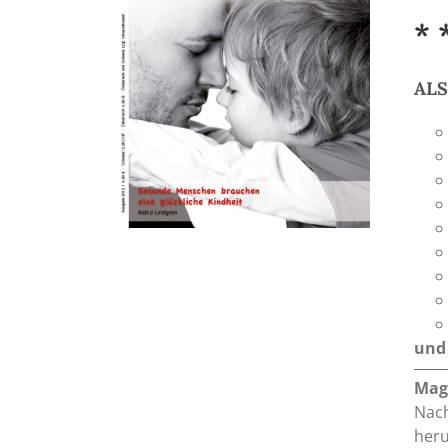
* 
AL
und 
Mag
Nach
heru