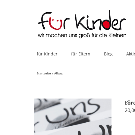
Skip
to
content
für Kinder
für Eltern
Blog
Akt
Startseite
Alltag
För
20,