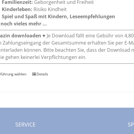
Familienzeit:
Geborgenheit und Freiheit
Kinderleben:
Risiko Kindheit
Spiel und Spaß mit Kindern, Leseempfehlungen
noch vieles mehr ...
azin downloaden
♥ Je Download fällt eine Gebühr von 4,8
 Zahlungseingang der Gesamtsumme erhalten Sie per E-Mai
nterladen können. Bitte beachten Sie, dass der Download 
 Sie gehen keinerlei Verpflichtungen ein.
führung wählen
Dieses
Details
Produkt
weist
mehrere
Varianten
auf.
Die
SERVICE
S
Optionen
können