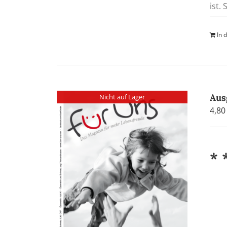
ist.
In 
Aus
Nicht auf Lager
4,8
* 