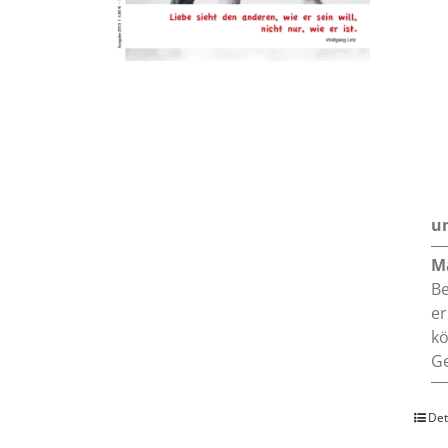
un
M
Be
er
kö
Ge
Det