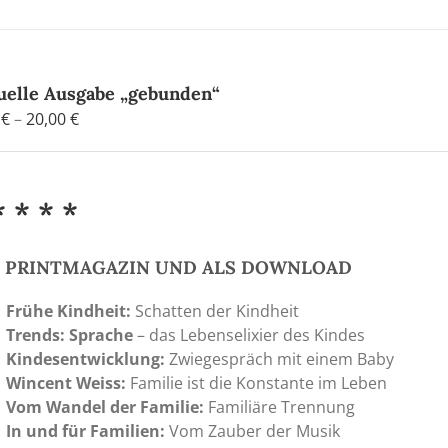
uelle Ausgabe „gebunden“
Preisspanne:
0
€
–
20,00
€
4,80 €
bis
20,00 €
* * * *
S PRINTMAGAZIN UND ALS DOWNLOAD
Frühe Kindheit:
Schatten der Kindheit
Trends: Sprache
– das Lebenselixier des Kindes
Kindesentwicklung:
Zwiegespräch mit einem Baby
Wincent Weiss:
Familie ist die Konstante im Leben
Vom Wandel der Familie:
Familiäre Trennung
In und für Familien:
Vom Zauber der Musik