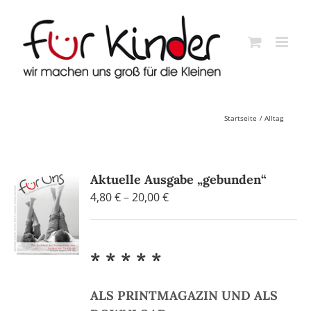
Skip
to
content
Startseite
Alltag
Aktuelle Ausgabe „gebunden“
Preisspanne:
4,80
€
–
20,00
€
4,80 €
bis
20,00 €
* * * * *
ALS PRINTMAGAZIN UND ALS