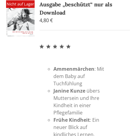
Ausgabe „beschützt“ nur als
Nicht auf Lager
Die
Download
Optionen
können
4,80
€
auf
der
Produktseite
* * * * *
gewählt
werden
Ammenmärchen
: Mit
dem Baby auf
Tuchfühlung
Janine Kunze
übers
Muttersein und Ihre
Kindheit in einer
Pflegefamilie
Frühe Kindheit
: Ein
neuer Blick auf
kindliches Lernen,