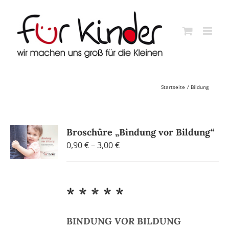
Skip
to
content
Startseite
Bildung
Broschüre „Bindung vor Bildung“
Preisspanne:
0,90
€
–
3,00
€
0,90 €
bis
3,00 €
* * * * *
BINDUNG
VOR
BILDUNG