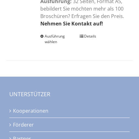
Ausführung:
32 Seiten, Format A5,
bebildert Sie möchten mehr als 100
Broschüren? Erfragen Sie den Preis.
Nehmen Sie Kontakt auf!
Ausführung
Dieses
Details
wählen
Produkt
weist
mehrere
Varianten
auf.
Die
Optionen
UNTERSTÜTZER
können
auf
Kooperationen
der
Produktseite
Förderer
gewählt
werden
Partner