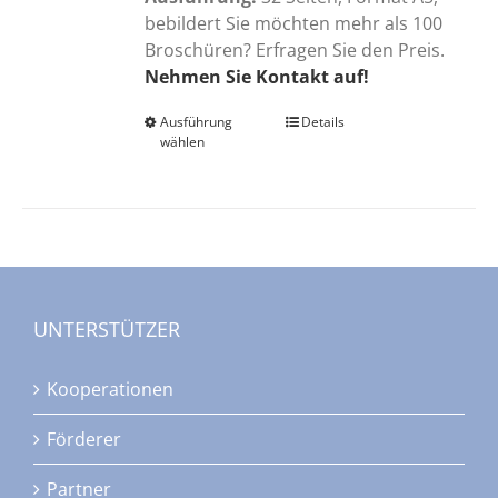
bebildert Sie möchten mehr als 100
Broschüren? Erfragen Sie den Preis.
Nehmen Sie Kontakt auf!
Ausführung
Dieses
Details
wählen
Produkt
weist
mehrere
Varianten
auf.
Die
Optionen
UNTERSTÜTZER
können
auf
Kooperationen
der
Produktseite
Förderer
gewählt
werden
Partner