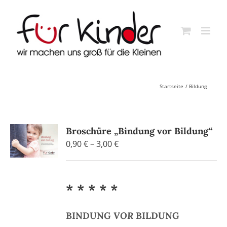
Skip
to
content
Startseite
Bildung
Broschüre „Bindung vor Bildung“
Preisspanne:
0,90
€
–
3,00
€
0,90 €
bis
3,00 €
* * * * *
BINDUNG
VOR
BILDUNG