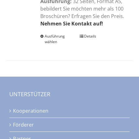
Ausführung:
32 Seiten, Format A5,
bebildert Sie möchten mehr als 100
Broschüren? Erfragen Sie den Preis.
Nehmen Sie Kontakt auf!
Ausführung
Dieses
Details
wählen
Produkt
weist
mehrere
Varianten
auf.
Die
Optionen
UNTERSTÜTZER
können
auf
Kooperationen
der
Produktseite
Förderer
gewählt
werden
Partner