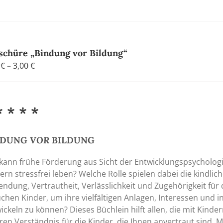
schüre „Bindung vor Bildung“
Preisspanne:
0
€
–
3,00
€
0,90 €
bis
3,00 €
* * * *
NDUNG
VOR
BILDUNG
kann frühe Förderung aus Sicht der Entwicklungspsychologi
ern stressfrei leben? Welche Rolle spielen dabei die kindli
ndung, Vertrautheit, Verlässlichkeit und Zugehörigkeit fü
chen Kinder, um ihre vielfältigen Anlagen, Interessen und i
ickeln zu können? Dieses Büchlein hilft allen, die mit Kind
eren Verständnis für die Kinder, die Ihnen anvertraut sind