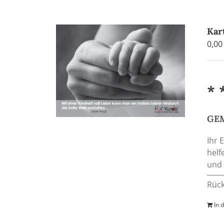
Kar
0,0
* 
GEM
Ihr 
helf
und 
Rück
In 