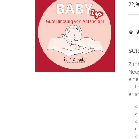
22,
* 
SCH
Zur 
Neug
eine
unte
erla