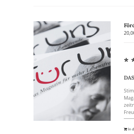
För
20,
* 
DAS
Stim
Maga
zeit
Freu
In 