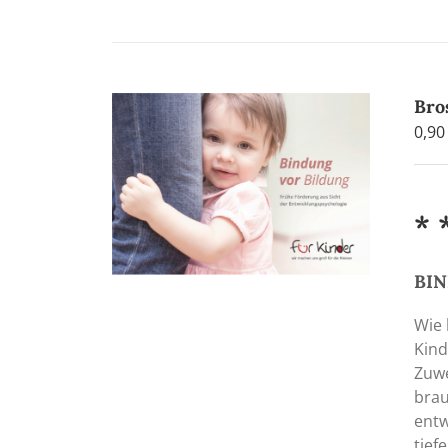
Bro
0,9
* 
BI
Wie 
Kind
Zuwe
brau
entw
tief