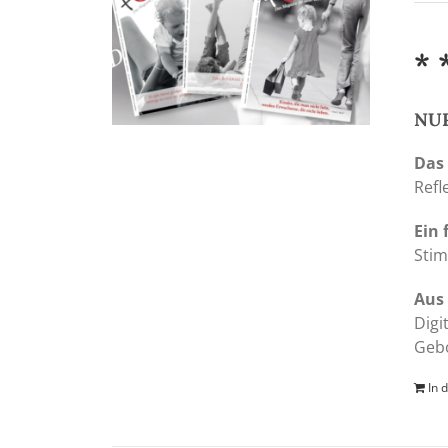
* 
NUR
Das
Refl
Ein 
Stim
Aus 
Digi
Gebo
In 