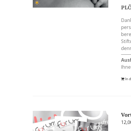
PL
Dank
pers
bere
Stif
denn
Aus
Ihne
In 
Vor
12,