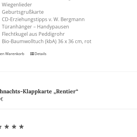
Wiegenlieder
Geburtsgrußkarte
CD-Erziehungstipps v. W. Bergmann
Türanhänger – Handypausen
Flechtkugel aus Peddigrohr
Bio-Baumwolltuch (kbA) 36 x 36 cm, rot
den Warenkorb
Details
hnachts-Klappkarte „Rentier“
0
€
* * * *