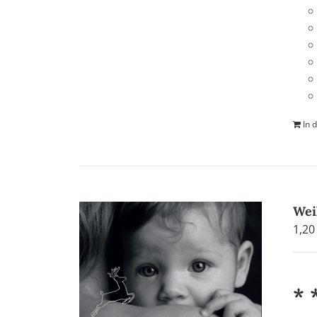
In 
Wei
1,2
* 