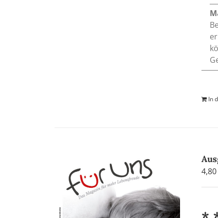
M
Be
er
kö
Ge
In 
Aus
4,8
* 