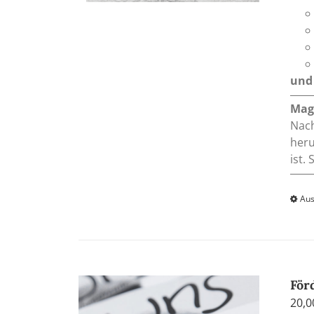
und 
Mag
Nach
heru
ist.
Aus
För
20,