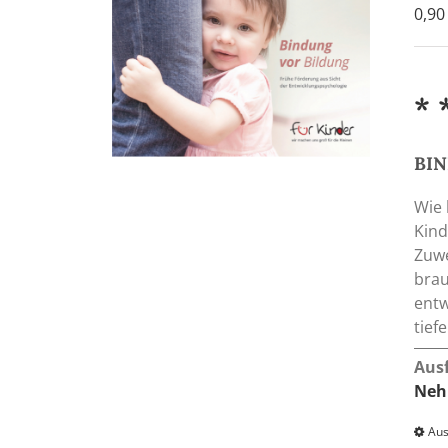
0,9
* 
BI
Wie 
Kind
Zuwe
brau
entw
tief
Aus
Neh
Aus