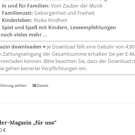
In und für Familien:
Vom Zauber der Musik
Familienzeit:
Geborgenheit und Freiheit
Kinderleben:
Risiko Kindheit
Spiel und Spaß mit Kindern, Leseempfehlungen
noch vieles mehr ...
azin downloaden
♥ Je Download fällt eine Gebühr von 4,8
 Zahlungseingang der Gesamtsumme erhalten Sie per E-Mai
nterladen können. Bitte beachten Sie, dass der Download 
 Sie gehen keinerlei Verpflichtungen ein.
führung wählen
Dieses
Details
Produkt
weist
mehrere
Varianten
auf.
der-Magazin „für uns“
Die
00
€