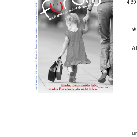
4,8
*
A
un