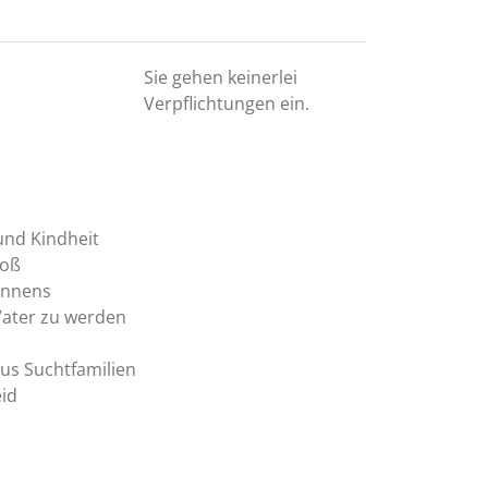
Sie gehen keinerlei
Verpflichtungen ein.
und Kindheit
roß
ennens
Vater zu werden
s
us Suchtfamilien
eid