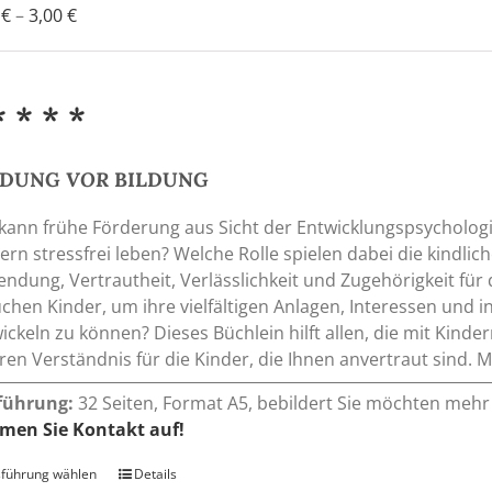
Preisspanne:
0
€
–
3,00
€
0,90 €
bis
3,00 €
* * * *
NDUNG
VOR
BILDUNG
kann frühe Förderung aus Sicht der Entwicklungspsychologi
ern stressfrei leben? Welche Rolle spielen dabei die kindli
ndung, Vertrautheit, Verlässlichkeit und Zugehörigkeit fü
chen Kinder, um ihre vielfältigen Anlagen, Interessen und i
ickeln zu können? Dieses Büchlein hilft allen, die mit Kind
eren Verständnis für die Kinder, die Ihnen anvertraut sind
führung:
32 Seiten, Format A5, bebildert Sie möchten mehr 
men Sie Kontakt auf!
führung wählen
Dieses
Details