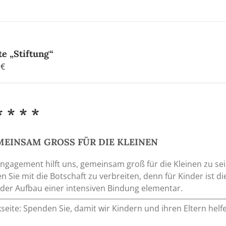
Produkt
weist
mehrere
Varianten
auf.
te „Stiftung“
Die
0
€
Optionen
können
auf
* * * *
der
Produktseite
gewählt
EINSAM GROSS FÜR DIE KLEINEN
werden
Engagement hilft uns, gemeinsam groß für die Kleinen zu 
en Sie mit die Botschaft zu verbreiten, denn für Kinder ist
der Aufbau einer intensiven Bindung elementar.
seite: Spenden Sie, damit wir Kindern und ihren Eltern he