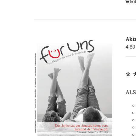
In 
Akt
4,8
* 
AL