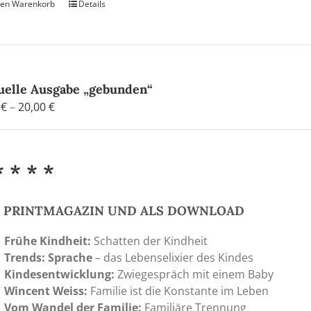
den Warenkorb
Details
uelle Ausgabe „gebunden“
Preisspanne:
0
€
–
20,00
€
4,80 €
bis
20,00 €
* * * *
S PRINTMAGAZIN UND ALS DOWNLOAD
Frühe Kindheit:
Schatten der Kindheit
Trends: Sprache
– das Lebenselixier des Kindes
Kindesentwicklung:
Zwiegespräch mit einem Baby
Wincent Weiss:
Familie ist die Konstante im Leben
Vom Wandel der Familie:
Familiäre Trennung