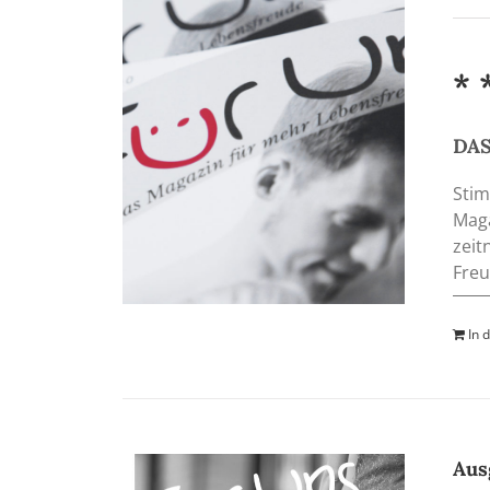
* 
DAS
Stim
Maga
zeit
Freu
In 
Aus