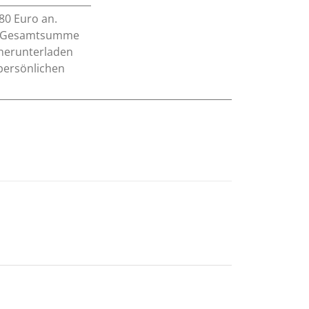
80 Euro an.
er Gesamtsumme
 herunterladen
 persönlichen