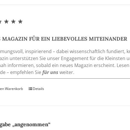
Optionen
können
auf
* * * *
der
Produktseite
gewählt
 MAGAZIN FÜR EIN LIEBEVOLLES MITEINANDER
werden
mungsvoll, inspirierend – dabei wissenschaftlich fundiert, k
zin unterstützen Sie unser Engagement für die Kleinsten 
nah informieren, sobald ein neues Magazin erscheint. Lesen
de – empfehlen Sie
für uns
weiter.
den Warenkorb
Details
gabe „angenommen“