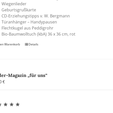
Wiegenlieder
Geburtsgrußkarte
CD-Erziehungstipps v. W. Bergmann
Türanhänger – Handypausen
Flechtkugel aus Peddigrohr
Bio-Baumwolltuch (kbA) 36 x 36 cm, rot
den Warenkorb
Details
der-Magazin „für uns“
00
€
* * * *