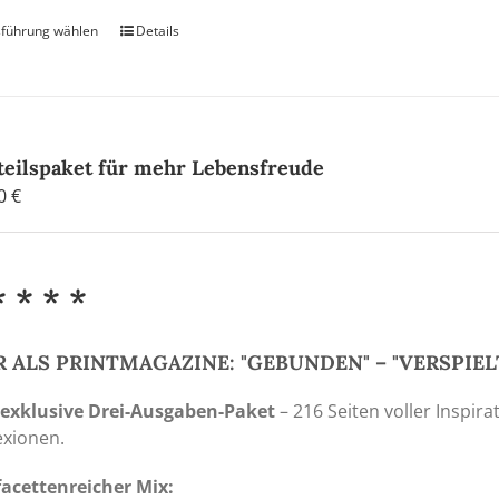
führung wählen
Dieses
Details
Produkt
weist
mehrere
Varianten
auf.
teilspaket für mehr Lebensfreude
Die
00
€
Optionen
können
auf
* * * *
der
Produktseite
gewählt
 ALS PRINTMAGAZINE: "GEBUNDEN" – "VERSPIE
werden
 exklusive Drei-Ausgaben-Paket
– 216 Seiten voller Inspira
exionen.
facettenreicher Mix: