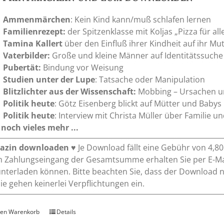
Ammenmärchen
: Kein Kind kann/muß schlafen lernen
Familienrezept:
der Spitzenklasse mit Koljas „Pizza für all
Tamina Kallert
über den Einfluß ihrer Kindheit auf ihr Mu
Vaterbilder:
Große und kleine Männer auf Identitätssuche
Pubertät:
Bindung vor Weisung
Studien unter der Lupe
: Tatsache oder Manipulation
Blitzlichter aus der Wissenschaft:
Mobbing – Ursachen u
Politik heute
: Götz Eisenberg blickt auf Mütter und Babys
Politik heute
: Interview mit Christa Müller über Familie u
noch vieles mehr ...
azin downloaden
♥ Je Download fällt eine Gebühr von 4,8
 Zahlungseingang der Gesamtsumme erhalten Sie per E-Mai
nterladen können. Bitte beachten Sie, dass der Download 
 Sie gehen keinerlei Verpflichtungen ein.
den Warenkorb
Details