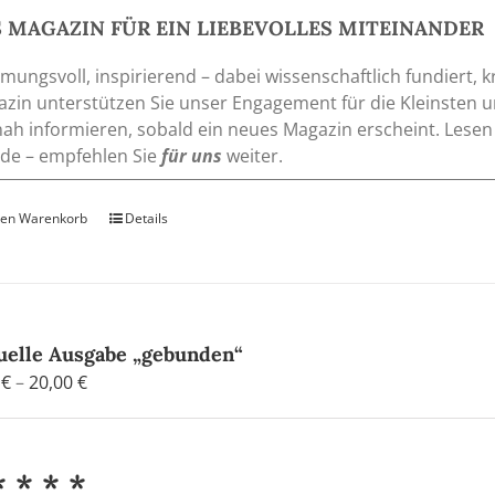
 MAGAZIN FÜR EIN LIEBEVOLLES MITEINANDER
mungsvoll, inspirierend – dabei wissenschaftlich fundiert, k
zin unterstützen Sie unser Engagement für die Kleinsten 
nah informieren, sobald ein neues Magazin erscheint. Lesen
de – empfehlen Sie
für uns
weiter.
den Warenkorb
Details
uelle Ausgabe „gebunden“
Preisspanne:
0
€
–
20,00
€
4,80 €
bis
20,00 €
* * * *