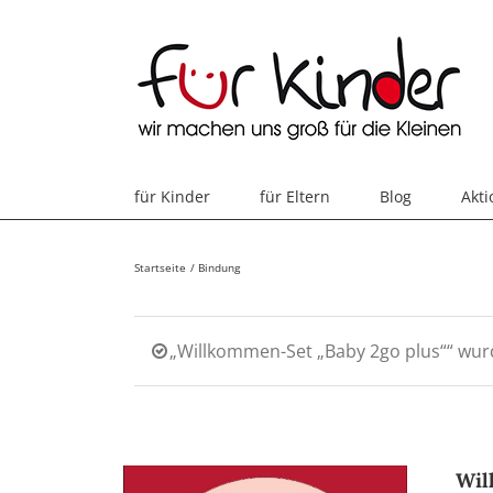
Skip
to
content
für Kinder
für Eltern
Blog
Akt
Startseite
Bindung
„Willkommen-Set „Baby 2go plus““ wur
Wil