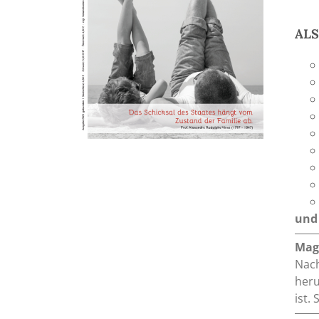
AL
und 
Mag
Nach
heru
ist.