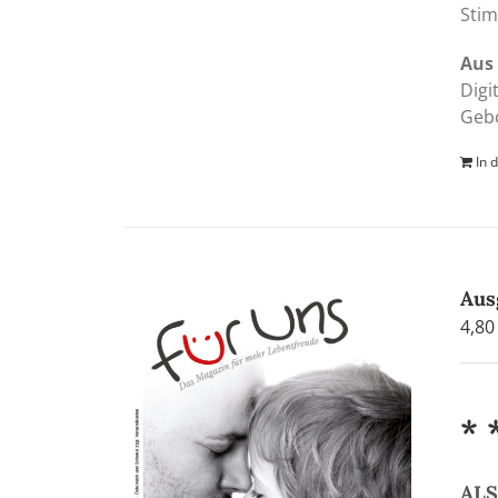
Stim
Aus 
Digi
Gebo
In 
Aus
4,8
* 
AL