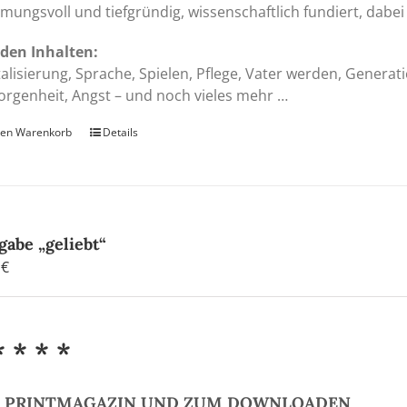
mungsvoll und tiefgründig, wissenschaftlich fundiert, dabei 
den Inhalten:
talisierung, Sprache, Spielen, Pflege, Vater werden, Genera
rgenheit, Angst – und noch vieles mehr …
den Warenkorb
Details
gabe „geliebt“
0
€
* * * *
S PRINTMAGAZIN UND ZUM DOWNLOADEN