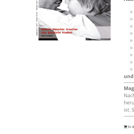
und 
Mag
Nach
heru
ist.
In 