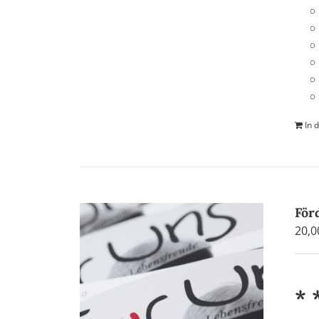
In 
För
20,
* 