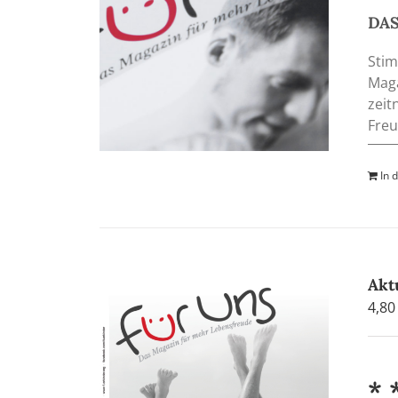
DAS
Stim
Maga
zeit
Freu
In 
Akt
4,8
* 