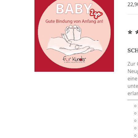
22,
* 
SCH
Zur 
Neug
eine
unte
erla