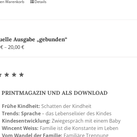
den Warenkorb
Details
uelle Ausgabe „gebunden“
Preisspanne:
0
€
–
20,00
€
4,80 €
bis
20,00 €
* * * *
S PRINTMAGAZIN UND ALS DOWNLOAD
Frühe Kindheit:
Schatten der Kindheit
Trends: Sprache
– das Lebenselixier des Kindes
Kindesentwicklung:
Zwiegespräch mit einem Baby
Wincent Weiss:
Familie ist die Konstante im Leben
Vom Wandel der Familie:
Familiäre Trennung