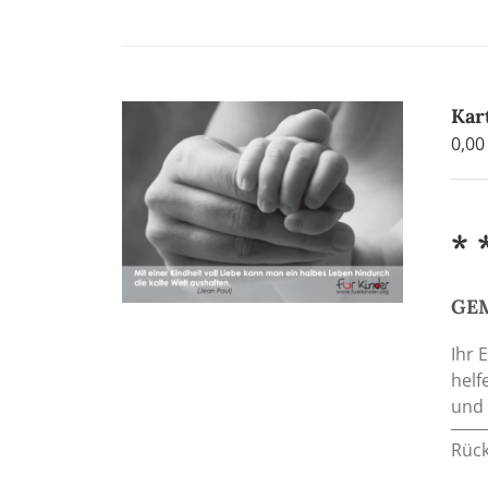
Kar
0,0
* 
GEM
Ihr 
helf
und 
Rück