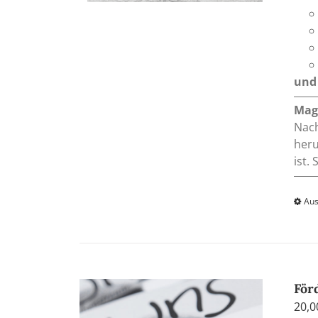
und 
Mag
Nach
heru
ist.
Aus
För
20,