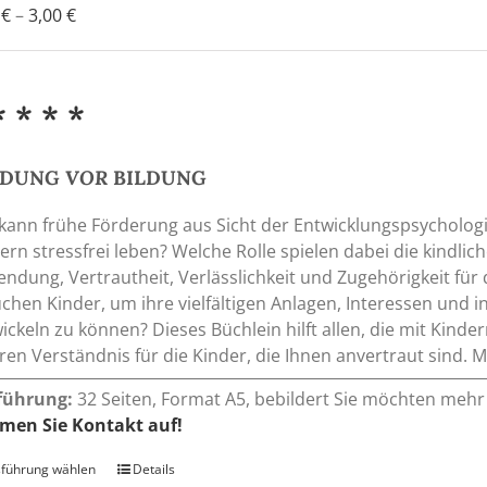
Preisspanne:
0
€
–
3,00
€
0,90 €
bis
3,00 €
* * * *
NDUNG
VOR
BILDUNG
kann frühe Förderung aus Sicht der Entwicklungspsychologi
ern stressfrei leben? Welche Rolle spielen dabei die kindli
ndung, Vertrautheit, Verlässlichkeit und Zugehörigkeit fü
chen Kinder, um ihre vielfältigen Anlagen, Interessen und i
ickeln zu können? Dieses Büchlein hilft allen, die mit Kind
eren Verständnis für die Kinder, die Ihnen anvertraut sind
führung:
32 Seiten, Format A5, bebildert Sie möchten mehr 
men Sie Kontakt auf!
führung wählen
Dieses
Details