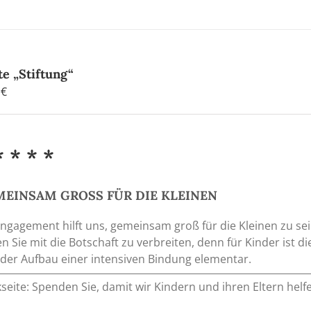
Produkt
weist
mehrere
Varianten
auf.
te „Stiftung“
Die
0
€
Optionen
können
auf
* * * *
der
Produktseite
gewählt
EINSAM GROSS FÜR DIE KLEINEN
werden
Engagement hilft uns, gemeinsam groß für die Kleinen zu 
en Sie mit die Botschaft zu verbreiten, denn für Kinder ist
der Aufbau einer intensiven Bindung elementar.
seite: Spenden Sie, damit wir Kindern und ihren Eltern he