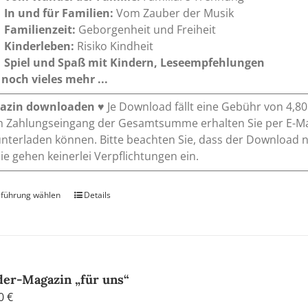
In und für Familien:
Vom Zauber der Musik
Familienzeit:
Geborgenheit und Freiheit
Kinderleben:
Risiko Kindheit
Spiel und Spaß mit Kindern, Leseempfehlungen
noch vieles mehr ...
azin downloaden
♥ Je Download fällt eine Gebühr von 4,8
 Zahlungseingang der Gesamtsumme erhalten Sie per E-Mai
nterladen können. Bitte beachten Sie, dass der Download 
 Sie gehen keinerlei Verpflichtungen ein.
führung wählen
Dieses
Details
Produkt
weist
mehrere
Varianten
auf.
der-Magazin „für uns“
Die
00
€