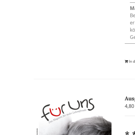
M
Be
er
kö
Ge
In 
Aus
4,8
* 