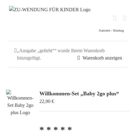
Skip
to
content
Startseite
Bindung
„Ausgabe „geliebt““ wurde Ihrem Warenkorb
hinzugefügt.
Warenkorb anzeigen
Willkommen-Set „Baby 2go plus“
22,90
€
* * * * *