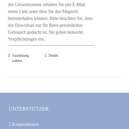
der Gesamtsumme erhalten Sie per E-Mail
einen Link unter dem Sie das Magazin
herunterladen können. Bitte beachten Sie, dass
der Download nur für Ihren persönlichen
Gebrauch gedacht ist. Sie gehen keinerlei
Verpflichtungen ein.
Ausführung
Dieses
Details
wählen
Produkt
weist
mehrere
Varianten
auf.
Die
Optionen
UNTERSTÜTZER
können
auf
Kooperationen
der