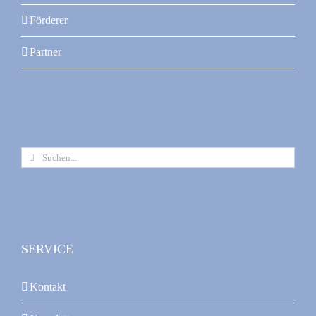
Produktseite
Förderer
gewählt
werden
Partner
Suche
nach:
SERVICE
Kontakt