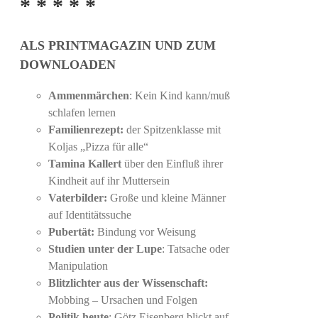
* * * * *
Produktseite
gewählt
ALS PRINTMAGAZIN UND ZUM
werden
DOWNLOADEN
Ammenmärchen
: Kein Kind kann/muß
schlafen lernen
Familienrezept:
der Spitzenklasse mit
Koljas „Pizza für alle“
Tamina Kallert
über den Einfluß ihrer
Kindheit auf ihr Muttersein
Vaterbilder:
Große und kleine Männer
auf Identitätssuche
Pubertät:
Bindung vor Weisung
Studien unter der Lupe
: Tatsache oder
Manipulation
Blitzlichter aus der Wissenschaft:
Mobbing – Ursachen und Folgen
Politik heute
: Götz Eisenberg blickt auf