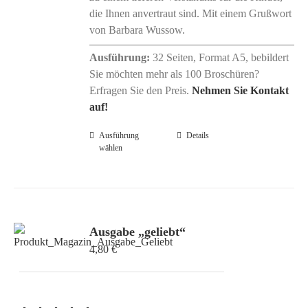
die Ihnen anvertraut sind. Mit einem Grußwort
von Barbara Wussow.
Ausführung:
32 Seiten, Format A5, bebildert
Sie möchten mehr als 100 Broschüren?
Erfragen Sie den Preis.
Nehmen Sie Kontakt
auf!
Ausführung
Dieses
Details
wählen
Produkt
weist
mehrere
Varianten
auf.
Ausgabe „geliebt“
Die
4,80
€
Optionen
können
auf
der