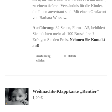
zu einem tieferen Verständnis für die Kinder,
die Ihnen anvertraut sind. Mit einem Grußwort
von Barbara Wussow.
Ausführung:
32 Seiten, Format A5, bebildert
Sie möchten mehr als 100 Broschüren?
Erfragen Sie den Preis.
Nehmen Sie Kontakt
auf!
Ausführung
Dieses
Details
wählen
Produkt
weist
mehrere
Varianten
auf.
Weihnachts-Klappkarte „Rentier“
Die
1,20
€
Optionen
können
auf