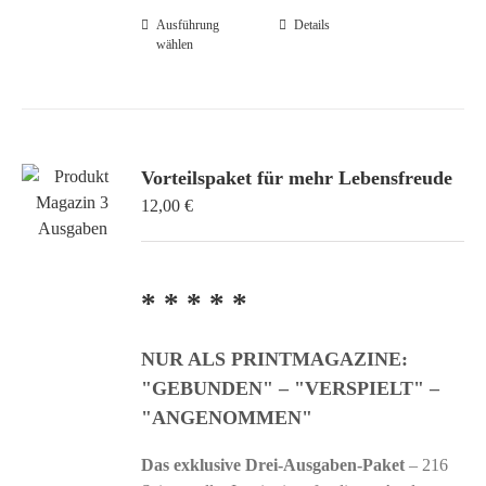
Ausführung
Dieses
Details
wählen
Produkt
weist
mehrere
Varianten
auf.
Vorteilspaket für mehr Lebensfreude
Die
12,00
€
Optionen
können
auf
der
* * * * *
Produktseite
gewählt
NUR ALS PRINTMAGAZINE:
werden
"GEBUNDEN" – "VERSPIELT" –
"ANGENOMMEN"
Das exklusive Drei-Ausgaben-Paket
– 216