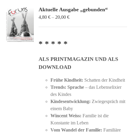
Aktuelle Ausgabe „gebunden“
Preisspanne:
4,80
€
–
20,00
€
4,80 €
bis
20,00 €
* * * * *
ALS PRINTMAGAZIN UND ALS
DOWNLOAD
Frühe Kindheit:
Schatten der Kindheit
Trends: Sprache
– das Lebenselixier
des Kindes
Kindesentwicklung:
Zwiegespräch mit
einem Baby
Wincent Weiss:
Familie ist die
Konstante im Leben
Vom Wandel der Familie:
Familiäre