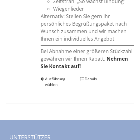
Zeitstrahl „So wächst Bindung“
Wiegenlieder
Alternativ: Stellen Sie gern Ihr
persönliches Begrüßungspaket nach
Wunsch zusammen und wir machen
Ihnen ein individuelles Angebot.
Bei Abnahme einer größeren Stückzahl
gewähren wir Ihnen Rabatt.
Nehmen
Sie Kontakt auf!
Ausführung
Dieses
Details
wählen
Produkt
weist
mehrere
Varianten
auf.
Die
Optionen
UNTERSTÜTZER
können