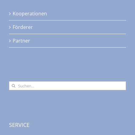
auf
Kooperationen
der
Produktseite
Förderer
gewählt
werden
Partner
Suche
nach:
SERVICE