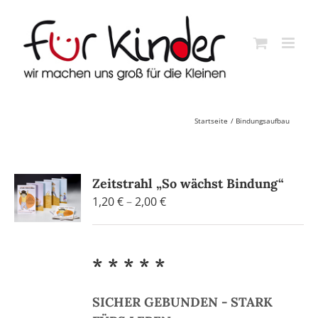
Skip
to
content
Startseite
Bindungsaufbau
Zeitstrahl „So wächst Bindung“
Preisspanne:
1,20
€
–
2,00
€
1,20 €
bis
2,00 €
* * * * *
SICHER GEBUNDEN - STARK