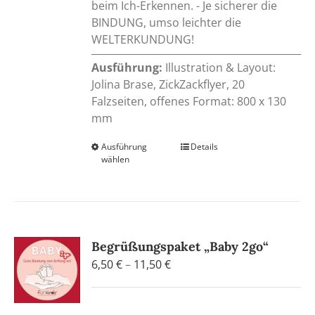
beim Ich-Erkennen. - Je sicherer die
BINDUNG, umso leichter die
WELTERKUNDUNG!
Ausführung:
Illustration & Layout:
Jolina Brase, ZickZackflyer, 20
Falzseiten, offenes Format: 800 x 130
mm
Ausführung
Dieses
Details
wählen
Produkt
weist
mehrere
Varianten
auf.
Begrüßungspaket „Baby 2go“
Die
Preisspanne:
6,50
€
–
11,50
€
Optionen
6,50 €
können
bis
auf
11,50 €