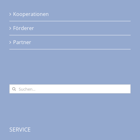
auf
Kooperationen
der
Produktseite
Förderer
gewählt
werden
Partner
Suche
nach:
SERVICE