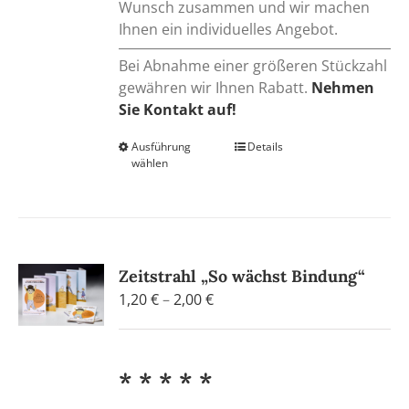
Wunsch zusammen und wir machen
Ihnen ein individuelles Angebot.
Bei Abnahme einer größeren Stückzahl
gewähren wir Ihnen Rabatt.
Nehmen
Sie Kontakt auf!
Ausführung
Dieses
Details
wählen
Produkt
weist
mehrere
Varianten
auf.
Zeitstrahl „So wächst Bindung“
Die
Preisspanne:
1,20
€
–
2,00
€
Optionen
1,20 €
können
bis
auf
2,00 €
der
* * * * *
Produktseite