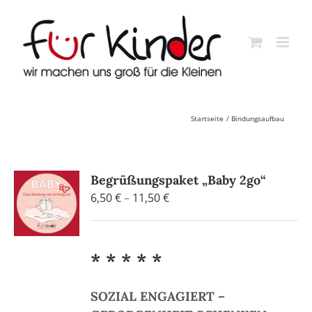
Skip
to
content
Startseite
Bindungsaufbau
Begrüßungspaket „Baby 2go“
Preisspanne:
6,50
€
–
11,50
€
6,50 €
bis
11,50 €
* * * * *
SOZIAL ENGAGIERT –