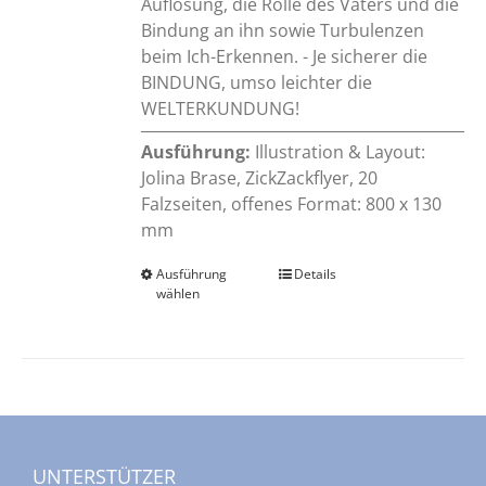
Auflösung, die Rolle des Vaters und die
Bindung an ihn sowie Turbulenzen
beim Ich-Erkennen. - Je sicherer die
BINDUNG, umso leichter die
WELTERKUNDUNG!
Ausführung:
Illustration & Layout:
Jolina Brase, ZickZackflyer, 20
Falzseiten, offenes Format: 800 x 130
mm
Ausführung
Dieses
Details
wählen
Produkt
weist
mehrere
Varianten
auf.
Die
Optionen
UNTERSTÜTZER
können