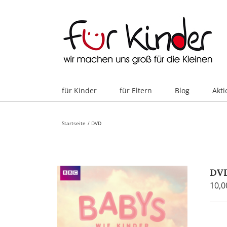
Skip
to
content
für Kinder
für Eltern
Blog
Akt
Startseite
DVD
DVD
10,