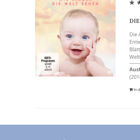
* 
DIE
Die 
Entw
Blät
Welt
Aus
(201
In 