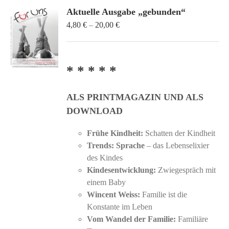
Aktuelle Ausgabe „gebunden“
Preisspanne:
4,80
€
–
20,00
€
4,80 €
bis
20,00 €
* * * * *
ALS PRINTMAGAZIN UND ALS
DOWNLOAD
Frühe Kindheit:
Schatten der Kindheit
Trends: Sprache
– das Lebenselixier
des Kindes
Kindesentwicklung:
Zwiegespräch mit
einem Baby
Wincent Weiss:
Familie ist die
Konstante im Leben
Vom Wandel der Familie:
Familiäre