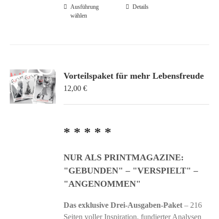
Ausführung
Dieses
Details
wählen
Produkt
weist
mehrere
Varianten
auf.
Vorteilspaket für mehr Lebensfreude
Die
12,00
€
Optionen
können
auf
der
* * * * *
Produktseite
gewählt
NUR ALS PRINTMAGAZINE:
werden
"GEBUNDEN" – "VERSPIELT" –
"ANGENOMMEN"
Das exklusive Drei-Ausgaben-Paket
– 216
Seiten voller Inspiration, fundierter Analysen