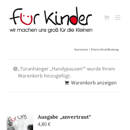
Skip
to
content
Startseite
Eltern-Kind-Bindung
„Türanhänger „Handypausen““ wurde Ihrem
Warenkorb hinzugefügt.
Warenkorb anzeigen
Ausgabe „anvertraut“
4,80
€