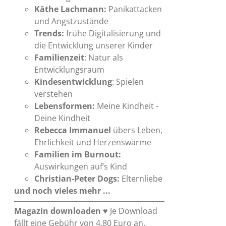
Käthe Lachmann:
Panikattacken
und Angstzustände
Trends:
frühe Digitalisierung und
die Entwicklung unserer Kinder
Familienzeit
: Natur als
Entwicklungsraum
Kindesentwicklung
: Spielen
verstehen
Lebensformen:
Meine Kindheit -
Deine Kindheit
Rebecca Immanuel
übers Leben,
Ehrlichkeit und Herzenswärme
Familien im Burnout:
Auswirkungen auf’s Kind
Christian-Peter Dogs:
Elternliebe
und noch vieles mehr ...
Magazin downloaden
♥ Je Download
fällt eine Gebühr von 4,80 Euro an.