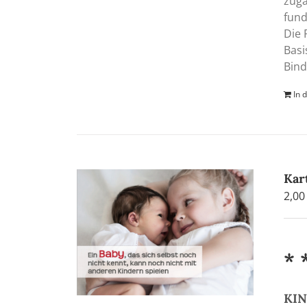
zugä
fund
Die 
Basi
Bind
In 
Kar
2,0
* 
KIN