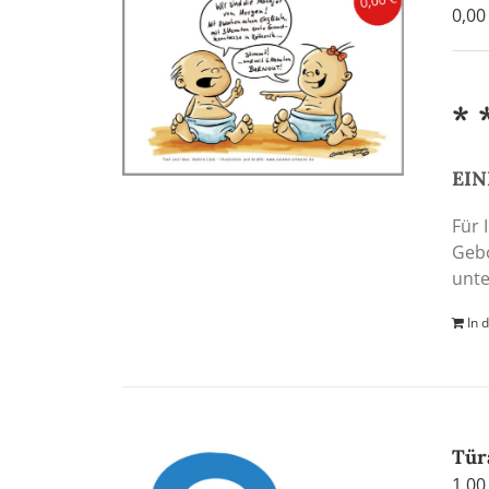
0,0
* 
EIN
Für 
Gebo
unte
In 
Tür
1,0