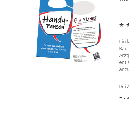
* 
Ein 
Räum
Arzt
entl
anzu
Bei 
In 