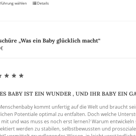
führung wählen
Dieses
Details
Produkt
weist
mehrere
Varianten
auf.
schüre „Was ein Baby glücklich macht“
Die
0
€
Optionen
können
auf
* * * *
der
Produktseite
gewählt
ES BABY IST EIN WUNDER , UND IHR BABY EIN 
werden
Menschenbaby kommt unfertig auf die Welt und braucht sei
lichen Potentiale optimal zu entfalten. Doch welche Unterst
 mit und was muss es noch erst lernen? Warum entwickeln 
ektiert werden zu stabilen, selbstbewussten und prosoziale
t“ vermittelt grundlegendes Wissen, in leicht verständlich