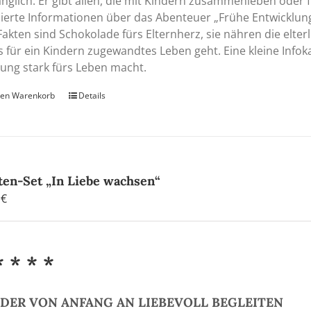
nglich. Er gibt allen, die mit Kindern zusammenleben oder fü
ierte Informationen über das Abenteuer „Frühe Entwicklun
Fakten sind Schokolade fürs Elternherz, sie nähren die elterl
s für ein Kindern zugewandtes Leben geht. Eine kleine Infok
ung stark fürs Leben macht.
den Warenkorb
Details
ten-Set „In Liebe wachsen“
0
€
* * * *
DER VON ANFANG AN LIEBEVOLL BEGLEITEN