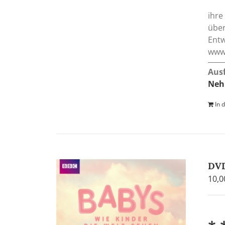
ihre
über
Entw
www.
Aus
Neh
In 
DVD
10,