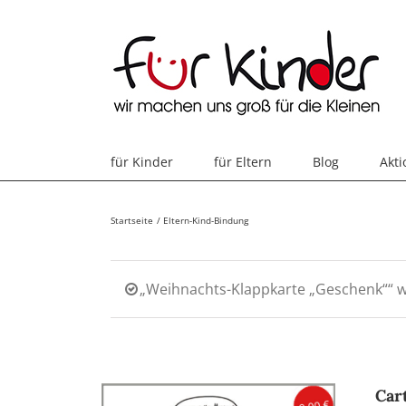
Skip
to
content
für Kinder
für Eltern
Blog
Akt
Startseite
Eltern-Kind-Bindung
„Weihnachts-Klappkarte „Geschenk““ 
Car