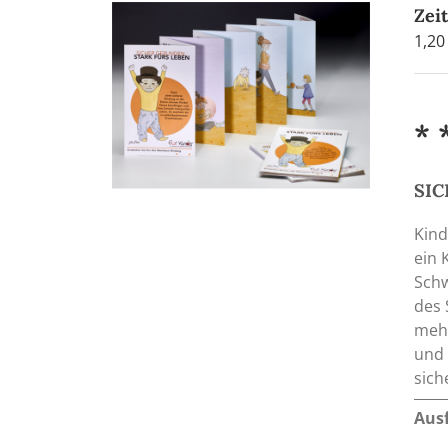
Zei
1,2
* 
SIC
Kind
ein 
Schw
des 
mehr
und 
sic
Aus