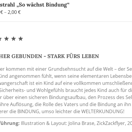
tstrahl „So wächst Bindung“
Preisspanne:
0
€
–
2,00
€
1,20 €
bis
2,00 €
* * * *
HER GEBUNDEN - STARK FÜRS LEBEN
er kommen mit einer Grundsehnsucht auf die Welt – der Sehn
Kind angenommen fühlt, wenn seine elementaren Lebensbedü
angerschaft ist ein Kind auf eine vollkommen umschließe
Sicherheits- und Wohlgefühls braucht jedes Kind auch für di
 über einen sicheren Bindungsaufbau, den Prozess des Se
ihre Auflösung, die Rolle des Vaters und die Bindung an ihn
herer die BINDUNG, umso leichter die WELTERKUNDUNG!
führung:
Illustration & Layout: Jolina Brase, ZickZackflyer,