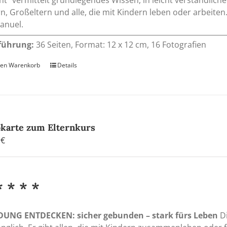
rn, Großeltern und alle, die mit Kindern leben oder arbeit
anuel.
führung:
36 Seiten, Format: 12 x 12 cm, 16 Fotografien
den Warenkorb
Details
okarte zum Elternkurs
0
€
* * * *
DUNG ENTDECKEN: sicher gebunden – stark fürs Leben
Di