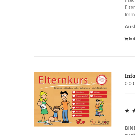
Elte
Imm
Aus
In 
Inf
0,0
* 
BIN