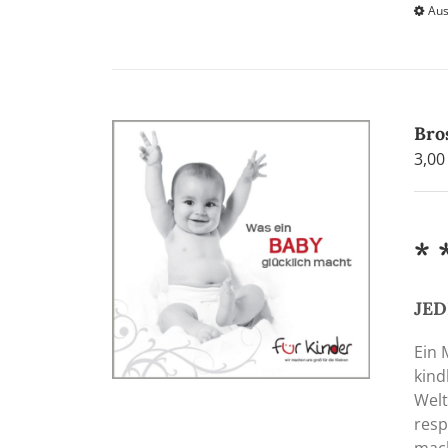
Aus
Bro
3,0
* 
JED
Ein 
kind
Welt
resp
mach