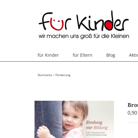
Skip
to
content
für Kinder
für Eltern
Blog
Akt
Startseite
Förderung
Bro
0,9