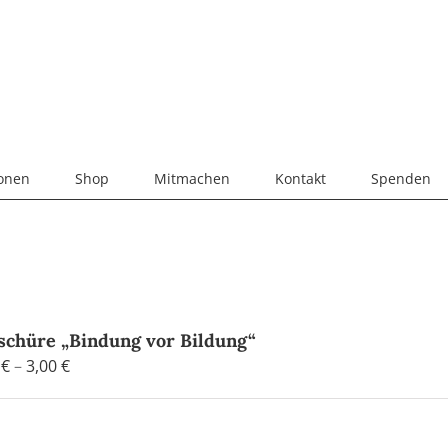
ionen
Shop
Mitmachen
Kontakt
Spenden
schüre „Bindung vor Bildung“
Preisspanne:
0
€
–
3,00
€
0,90 €
bis
3,00 €