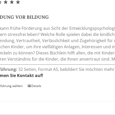
* * * *
NDUNG
VOR
BILDUNG
kann frühe Förderung aus Sicht der Entwicklungspsychologi
ern stressfrei leben? Welche Rolle spielen dabei die kindli
ndung, Vertrautheit, Verlässlichkeit und Zugehörigkeit fü
chen Kinder, um ihre vielfältigen Anlagen, Interessen und i
ickeln zu können? Dieses Büchlein hilft allen, die mit Kind
eren Verständnis für die Kinder, die Ihnen anvertraut sind
führung:
32 Seiten, Format A5, bebildert Sie möchten mehr 
men Sie Kontakt auf!
führung wählen
Dieses
Details
Produkt
weist
mehrere
Varianten