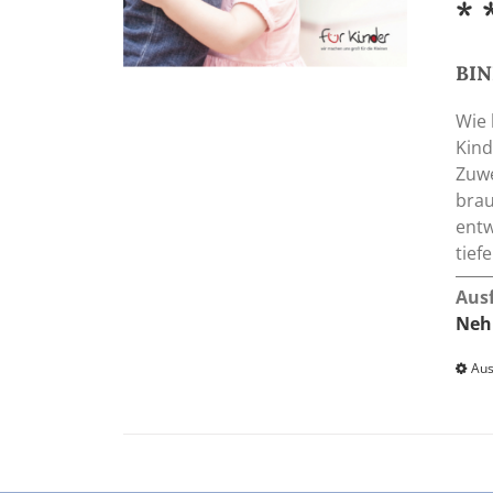
* 
BI
Wie 
Kind
Zuwe
brau
entw
tief
Aus
Neh
Aus