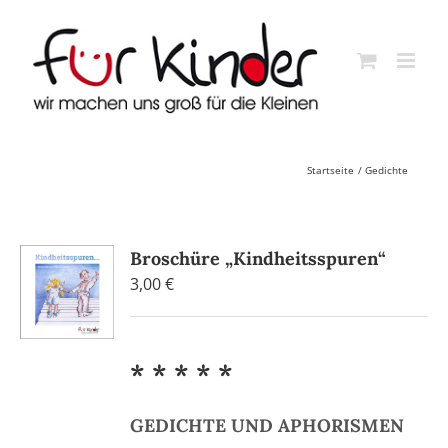
Skip
to
content
Startseite
Gedichte
Broschüre „Kindheitsspuren“
3,00
€
* * * * *
GEDICHTE UND APHORISMEN