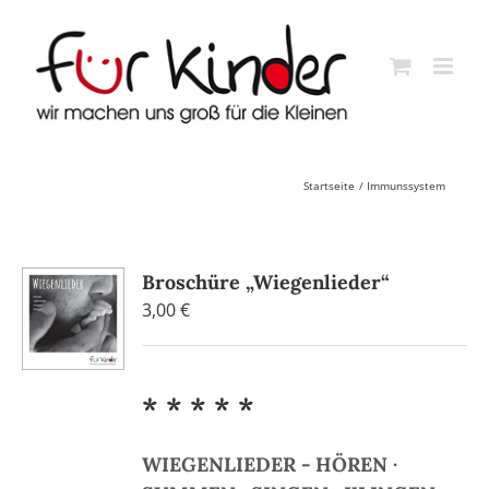
Skip
to
content
Startseite
Immunssystem
Broschüre „Wiegenlieder“
3,00
€
* * * * *
WIEGENLIEDER - HÖREN ·