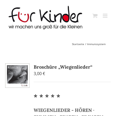
Skip
to
content
Startseite
Immunssystem
Broschüre „Wiegenlieder“
3,00
€
* * * * *
WIEGENLIEDER - HÖREN ·