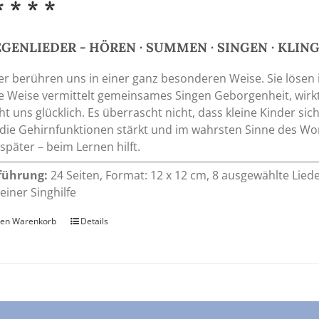
* * * *
GENLIEDER - HÖREN · SUMMEN · SINGEN · KLIN
er berühren uns in einer ganz besonderen Weise. Sie lösen
e Weise vermittelt gemeinsames Singen Geborgenheit, wir
t uns glücklich. Es überrascht nicht, dass kleine Kinder s
die Gehirnfunktionen stärkt und im wahrsten Sinne des Wort
später – beim Lernen hilft.
führung:
24 Seiten, Format: 12 x 12 cm, 8 ausgewählte Lied
einer Singhilfe
den Warenkorb
Details