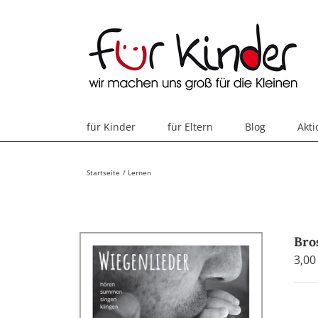
Skip
to
content
für Kinder
für Eltern
Blog
Akt
Startseite
Lernen
Bro
3,0