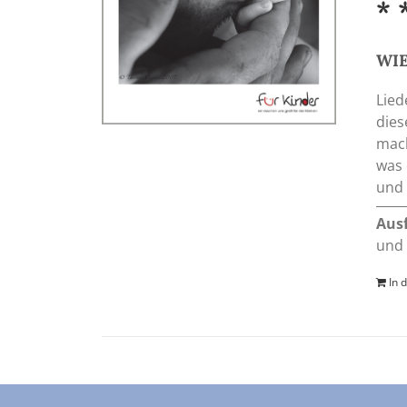
* 
WIE
Lied
dies
mach
was 
und 
Aus
und 
In 