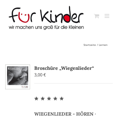
Skip
to
content
Startseite
Lernen
Broschüre „Wiegenlieder“
3,00
€
* * * * *
WIEGENLIEDER - HÖREN ·