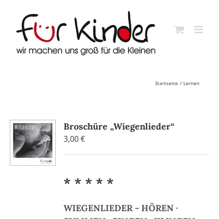
Skip
to
content
Startseite
Lernen
Broschüre „Wiegenlieder“
3,00
€
* * * * *
WIEGENLIEDER - HÖREN ·