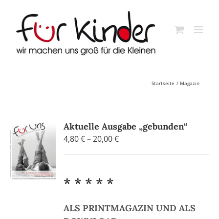
Skip
to
content
Startseite
Magazin
Aktuelle Ausgabe „gebunden“
Preisspanne:
4,80
€
–
20,00
€
4,80 €
bis
20,00 €
* * * * *
ALS PRINTMAGAZIN UND ALS