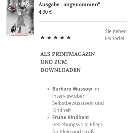
Ausgabe „angenommen“
Die
4,80
€
Optionen
können
auf
Sie gehen
der
* * * * *
keinerlei
Produktseite
gewählt
ALS PRINTMAGAZIN
werden
UND ZUM
DOWNLOADEN
Barbara Wussow
im
Interview über
Selbstbewusstsein und
Kindheit
Frühe Kindheit
:
Beziehungsvolle Pflege
für Klein und Groß