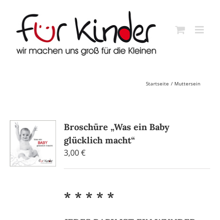
Skip
to
content
Startseite
Muttersein
Broschüre „Was ein Baby
glücklich macht“
3,00
€
* * * * *