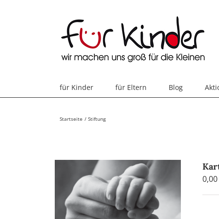
Skip
to
content
für Kinder
für Eltern
Blog
Akt
Startseite
Stiftung
Kar
0,0