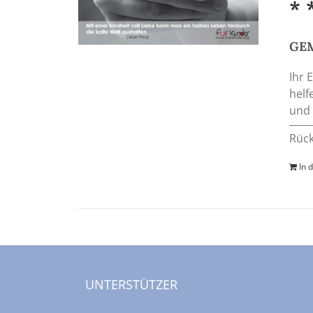
* 
GEM
Ihr 
helf
und 
Rück
In 
UNTERSTÜTZER