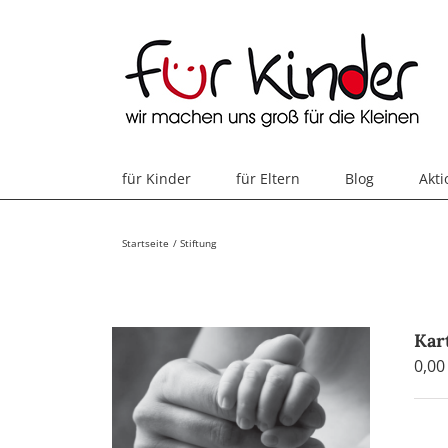
Skip
to
content
für Kinder
für Eltern
Blog
Akt
Startseite
Stiftung
Kar
0,0