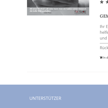
* 
GEM
Ihr 
helf
und 
Rück
In 
UNTERSTÜTZER