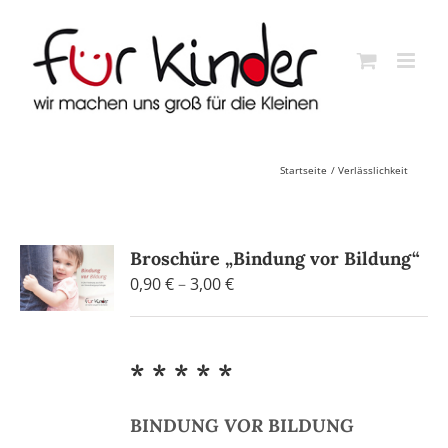
Skip
to
content
Startseite
Verlässlichkeit
Broschüre „Bindung vor Bildung“
Preisspanne:
0,90
€
–
3,00
€
0,90 €
bis
3,00 €
* * * * *
BINDUNG
VOR
BILDUNG