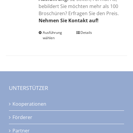
bebildert Sie möchten mehr als 100
Broschüren? Erfragen Sie den Preis.
Nehmen Sie Kontakt auf!
Ausführung
Dieses
Details
wählen
Produkt
weist
mehrere
Varianten
auf.
Die
Optionen
UNTERSTÜTZER
können
auf
Kooperationen
der
Produktseite
Förderer
gewählt
werden
Partner