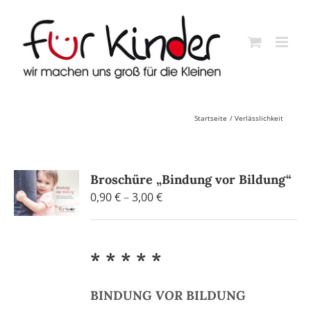
Skip
to
content
Startseite
Verlässlichkeit
Broschüre „Bindung vor Bildung“
Preisspanne:
0,90
€
–
3,00
€
0,90 €
bis
3,00 €
* * * * *
BINDUNG
VOR
BILDUNG