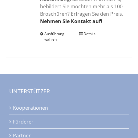
bebildert Sie möchten mehr als 100
Broschüren? Erfragen Sie den Preis.
Nehmen Sie Kontakt auf!
Ausführung
Dieses
Details
wählen
Produkt
weist
mehrere
Varianten
auf.
Die
Optionen
UNTERSTÜTZER
können
auf
Kooperationen
der
Produktseite
Förderer
gewählt
werden
Partner