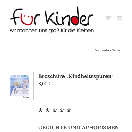
Skip
to
content
Startseite
Verse
Broschüre „Kindheitsspuren“
3,00
€
* * * * *
GEDICHTE UND APHORISMEN