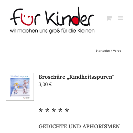
Skip
to
content
Startseite
Verse
Broschüre „Kindheitsspuren“
3,00
€
* * * * *
GEDICHTE UND APHORISMEN