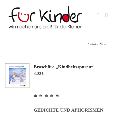
Skip
to
content
Startseite
Verse
Broschüre „Kindheitsspuren“
3,00
€
* * * * *
GEDICHTE UND APHORISMEN