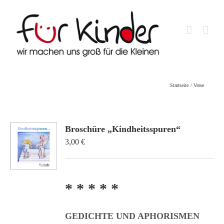
Skip
to
content
Startseite
Verse
Broschüre „Kindheitsspuren“
3,00
€
* * * * *
GEDICHTE UND APHORISMEN