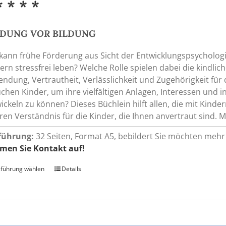
* * * *
NDUNG
VOR
BILDUNG
kann frühe Förderung aus Sicht der Entwicklungspsychologi
ern stressfrei leben? Welche Rolle spielen dabei die kindli
ndung, Vertrautheit, Verlässlichkeit und Zugehörigkeit fü
chen Kinder, um ihre vielfältigen Anlagen, Interessen und i
ickeln zu können? Dieses Büchlein hilft allen, die mit Kind
eren Verständnis für die Kinder, die Ihnen anvertraut sind
führung:
32 Seiten, Format A5, bebildert Sie möchten mehr 
men Sie Kontakt auf!
führung wählen
Dieses
Details
Produkt
weist
mehrere
Varianten