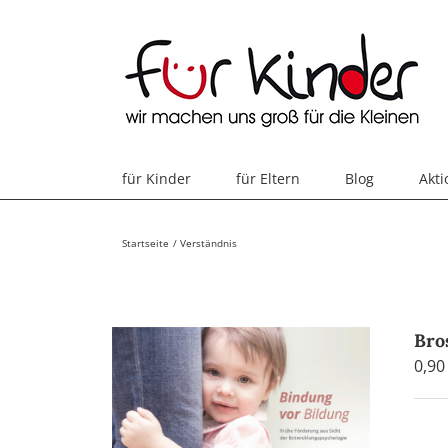
Skip
to
content
für Kinder
für Eltern
Blog
Akt
Startseite
Verständnis
Bro
0,9