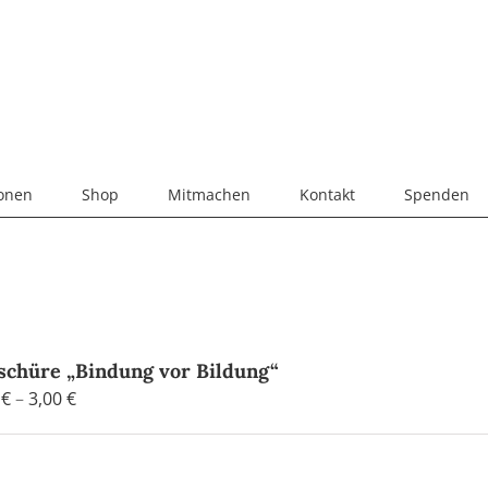
ionen
Shop
Mitmachen
Kontakt
Spenden
schüre „Bindung vor Bildung“
Preisspanne:
0
€
–
3,00
€
0,90 €
bis
3,00 €