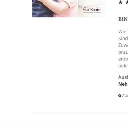
* 
BI
Wie 
Kind
Zuwe
brau
entw
tief
Aus
Neh
Aus