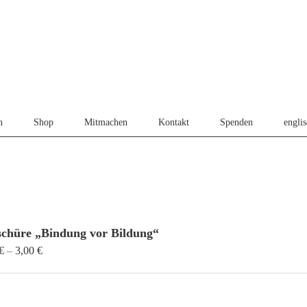
n
Shop
Mitmachen
Kontakt
Spenden
engli
schüre „Bindung vor Bildung“
Preisspanne:
€
–
3,00
€
0,90 €
bis
3,00 €