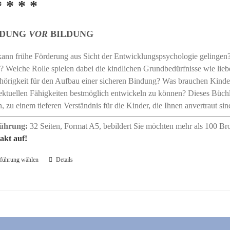
* * * *
NDUNG
VOR
BILDUNG
ann frühe Förderung aus Sicht der Entwicklungspsychologie gelingen? 
? Welche Rolle spielen dabei die kindlichen Grundbedürfnisse wie lieb
örigkeit für den Aufbau einer sicheren Bindung? Was brauchen Kinder,
lektuellen Fähigkeiten bestmöglich entwickeln zu können? Dieses Büchle
, zu einem tieferen Verständnis für die Kinder, die Ihnen anvertraut
ührung:
32 Seiten, Format A5, bebildert Sie möchten mehr als 100 Br
akt auf!
führung wählen
Dieses
Details
Produkt
weist
mehrere
Varianten
auf.