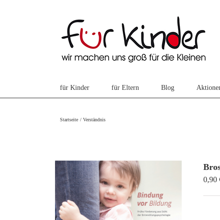
Skip
to
content
für Kinder
für Eltern
Blog
Aktione
Startseite
Verständnis
Bro
0,90