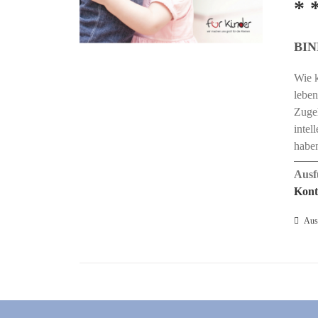
* 
BI
Wie k
leben
Zugeh
intel
haben
Ausf
Kont
Aus