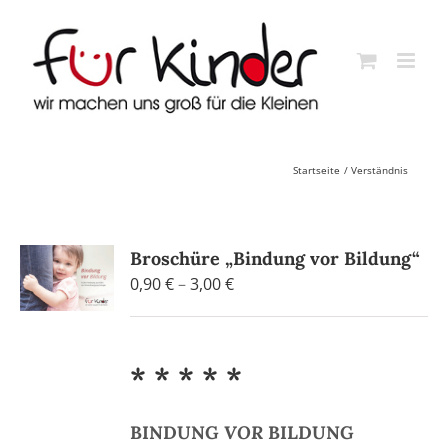
Skip
to
content
Startseite
Verständnis
Broschüre „Bindung vor Bildung“
Preisspanne:
0,90
€
–
3,00
€
0,90 €
bis
3,00 €
* * * * *
BINDUNG
VOR
BILDUNG