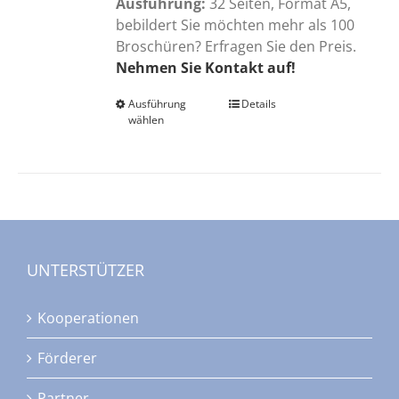
Ausführung:
32 Seiten, Format A5,
bebildert Sie möchten mehr als 100
Broschüren? Erfragen Sie den Preis.
Nehmen Sie Kontakt auf!
Ausführung
Dieses
Details
wählen
Produkt
weist
mehrere
Varianten
auf.
Die
Optionen
UNTERSTÜTZER
können
auf
Kooperationen
der
Produktseite
Förderer
gewählt
werden
Partner