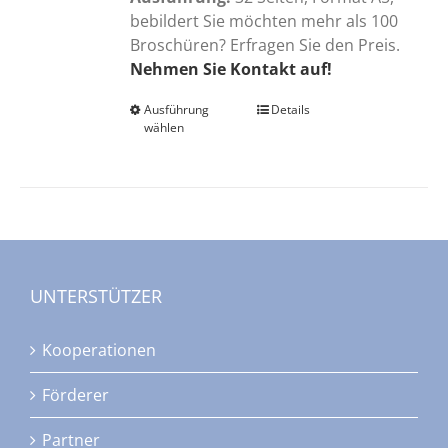
bebildert Sie möchten mehr als 100
Broschüren? Erfragen Sie den Preis.
Nehmen Sie Kontakt auf!
Ausführung
Dieses
Details
wählen
Produkt
weist
mehrere
Varianten
auf.
Die
Optionen
UNTERSTÜTZER
können
auf
Kooperationen
der
Produktseite
Förderer
gewählt
werden
Partner