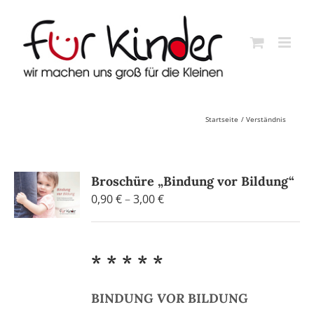
Skip
to
content
Startseite
Verständnis
Broschüre „Bindung vor Bildung“
Preisspanne:
0,90
€
–
3,00
€
0,90 €
bis
3,00 €
* * * * *
BINDUNG
VOR
BILDUNG