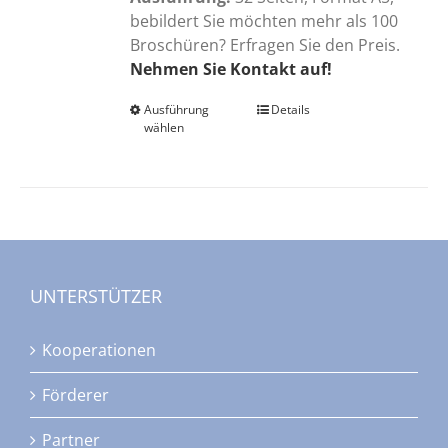
bebildert Sie möchten mehr als 100
Broschüren? Erfragen Sie den Preis.
Nehmen Sie Kontakt auf!
Ausführung
Dieses
Details
wählen
Produkt
weist
mehrere
Varianten
auf.
Die
Optionen
UNTERSTÜTZER
können
auf
Kooperationen
der
Produktseite
Förderer
gewählt
werden
Partner