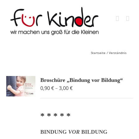
Skip
to
content
Startseite
Verständnis
Broschüre „Bindung vor Bildung“
Preisspanne:
0,90
€
–
3,00
€
0,90 €
bis
3,00 €
* * * * *
BINDUNG
VOR
BILDUNG