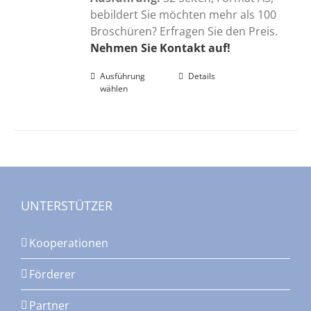
bebildert Sie möchten mehr als 100
Broschüren? Erfragen Sie den Preis.
Nehmen Sie Kontakt auf!
Ausführung
Dieses
Details
wählen
Produkt
weist
mehrere
Varianten
auf.
Die
Optionen
UNTERSTÜTZER
können
auf
Kooperationen
der
Produktseite
Förderer
gewählt
werden
Partner