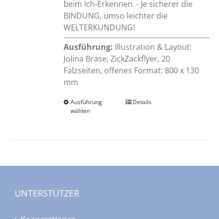
beim Ich-Erkennen. - Je sicherer die
BINDUNG, umso leichter die
WELTERKUNDUNG!
Ausführung:
Illustration & Layout:
Jolina Brase, ZickZackflyer, 20
Falzseiten, offenes Format: 800 x 130
mm
Ausführung
Dieses
Details
wählen
Produkt
weist
mehrere
Varianten
auf.
Die
Optionen
UNTERSTÜTZER
können
auf