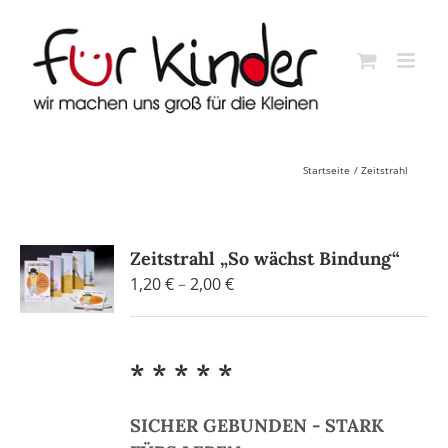
Skip
to
content
Startseite
Zeitstrahl
Zeitstrahl „So wächst Bindung“
Preisspanne:
1,20
€
–
2,00
€
1,20 €
bis
2,00 €
* * * * *
SICHER GEBUNDEN - STARK