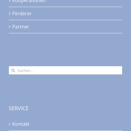
Kooperationen
der
Produktseite
Förderer
gewählt
werden
Partner
Suche
nach:
SERVICE
Kontakt