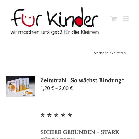
Skip
to
content
Startseite
Zeitstrahl
Zeitstrahl „So wächst Bindung“
Preisspanne:
1,20
€
–
2,00
€
1,20 €
bis
2,00 €
* * * * *
SICHER GEBUNDEN - STARK