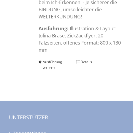
beim Ich-Erkennen. - Je sicherer die
BINDUNG, umso leichter die
WELTERKUNDUNG!
Ausführung:
Illustration & Layout:
Jolina Brase, ZickZackflyer, 20
Falzseiten, offenes Format: 800 x 130
mm
Ausführung
Dieses
Details
wählen
Produkt
weist
mehrere
Varianten
auf.
Die
Optionen
UNTERSTÜTZER
können
auf