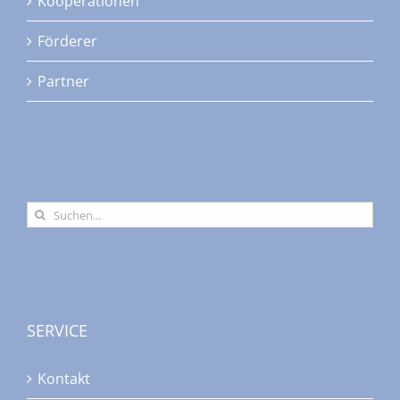
Kooperationen
der
Produktseite
Förderer
gewählt
werden
Partner
Suche
nach:
SERVICE
Kontakt