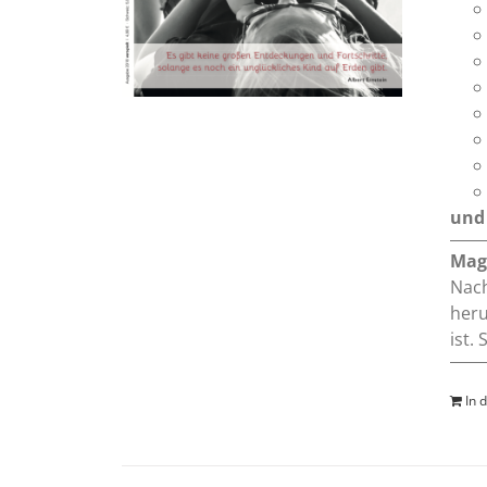
und 
Mag
Nach
heru
ist.
In 