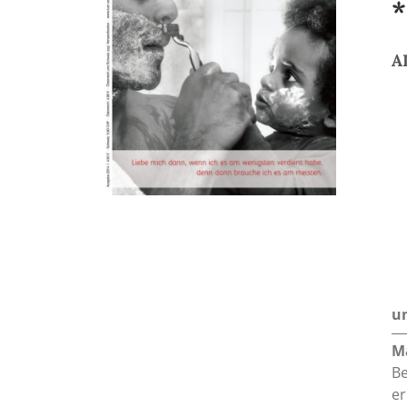
*
A
un
M
Be
er