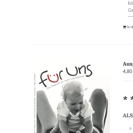
kö
Ge
In 
Aus
4,8
* 
AL