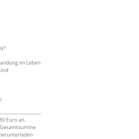
by?
Landung im Leben
Kind
!
80 Euro an.
er Gesamtsumme
 herunterladen