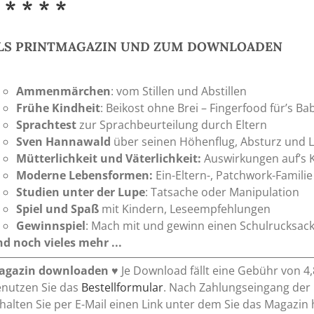
 * * * *
LS PRINTMAGAZIN UND ZUM DOWNLOADEN
Ammenmärchen
: vom Stillen und Abstillen
Frühe Kindheit
: Beikost ohne Brei – Fingerfood für’s Ba
Sprachtest
zur Sprachbeurteilung durch Eltern
Sven Hannawald
über seinen Höhenflug, Absturz und 
Mütterlichkeit und Väterlichkeit:
Auswirkungen auf’s 
Moderne Lebensformen:
Ein-Eltern-, Patchwork-Familie
Studien unter der Lupe
: Tatsache oder Manipulation
Spiel und Spaß
mit Kindern, Leseempfehlungen
Gewinnspiel
: Mach mit und gewinn einen Schulrucksack
d noch vieles mehr ...
agazin downloaden
♥ Je Download fällt eine Gebühr von 4,
nutzen Sie das
Bestellformular
. Nach Zahlungseingang d
halten Sie per E-Mail einen Link unter dem Sie das Magazin