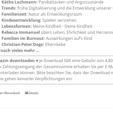
Käthe Lachmann:
Panikattacken und Angstzustände
Trends:
frühe Digitalisierung und die Entwicklung unserer
Familienzeit
: Natur als Entwicklungsraum
Kindesentwicklung
: Spielen verstehen
Lebensformen:
Meine Kindheit - Deine Kindheit
Rebecca Immanuel
übers Leben, Ehrlichkeit und Herzen
Familien im Burnout:
Auswirkungen auf’s Kind
Christian-Peter Dogs:
Elternliebe
noch vieles mehr ...
azin downloaden
♥ Je Download fällt eine Gebühr von 4,8
 Zahlungseingang der Gesamtsumme erhalten Sie per E-Mai
nterladen können. Bitte beachten Sie, dass der Download 
 Sie gehen keinerlei Verpflichtungen ein.
den Warenkorb
Details