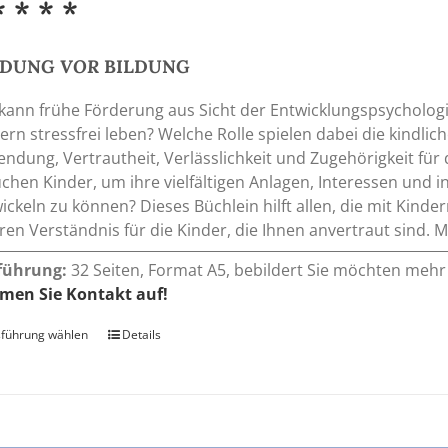
* * * *
NDUNG
VOR
BILDUNG
kann frühe Förderung aus Sicht der Entwicklungspsychologi
ern stressfrei leben? Welche Rolle spielen dabei die kindli
ndung, Vertrautheit, Verlässlichkeit und Zugehörigkeit fü
chen Kinder, um ihre vielfältigen Anlagen, Interessen und i
ickeln zu können? Dieses Büchlein hilft allen, die mit Kind
eren Verständnis für die Kinder, die Ihnen anvertraut sind
führung:
32 Seiten, Format A5, bebildert Sie möchten mehr 
men Sie Kontakt auf!
führung wählen
Dieses
Details
Produkt
weist
mehrere
Varianten