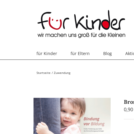
Skip
to
content
für Kinder
für Eltern
Blog
Akt
Startseite
Zuwendung
Bro
0,9