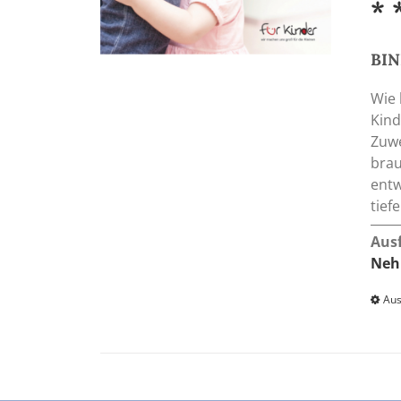
* 
BI
Wie 
Kind
Zuwe
brau
entw
tief
Aus
Neh
Aus