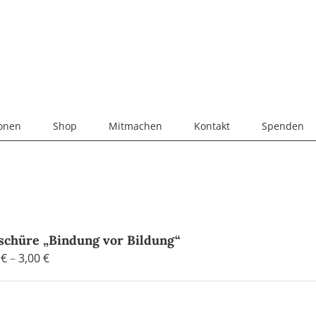
ionen
Shop
Mitmachen
Kontakt
Spenden
schüre „Bindung vor Bildung“
Preisspanne:
0
€
–
3,00
€
0,90 €
bis
3,00 €