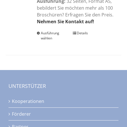
Ausführung:
32 Seiten, Format A5,
bebildert Sie möchten mehr als 100
Broschüren? Erfragen Sie den Preis.
Nehmen Sie Kontakt auf!
Ausführung
Dieses
Details
wählen
Produkt
weist
mehrere
Varianten
auf.
Die
Optionen
UNTERSTÜTZER
können
auf
Kooperationen
der
Produktseite
Förderer
gewählt
werden
Partner