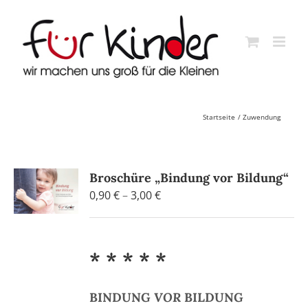
Skip
to
content
Startseite
Zuwendung
Broschüre „Bindung vor Bildung“
Preisspanne:
0,90
€
–
3,00
€
0,90 €
bis
3,00 €
* * * * *
BINDUNG
VOR
BILDUNG