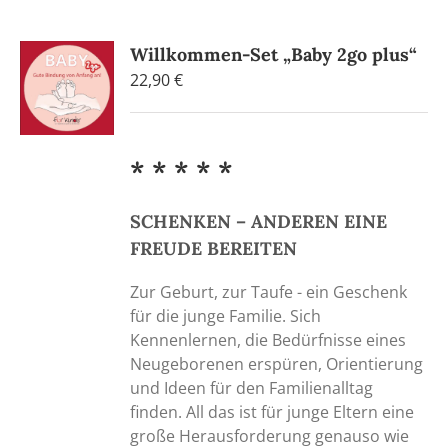
Varianten
auf.
Willkommen-Set „Baby 2go plus“
Die
22,90
€
Optionen
können
auf
der
* * * * *
Produktseite
gewählt
SCHENKEN – ANDEREN EINE
werden
FREUDE BEREITEN
Zur Geburt, zur Taufe - ein Geschenk
für die junge Familie. Sich
Kennenlernen, die Bedürfnisse eines
Neugeborenen erspüren, Orientierung
und Ideen für den Familienalltag
finden. All das ist für junge Eltern eine
große Herausforderung genauso wie