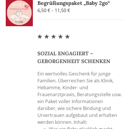
Begrüßungspaket „Baby 2go“
Preisspanne:
6,50
€
–
11,50
€
6,50 €
bis
11,50 €
* * * * *
SOZIAL ENGAGIERT –
GEBORGENHEIT SCHENKEN
Ein wertvolles Geschenk für junge
Familien. Überreichen Sie als Klinik,
Hebamme, Kinder- und
Frauenarztpraxis, Beratungsstelle usw.
ein Paket voller Informationen
darüber, wie sichere Bindung und
Urvertrauen aufgebaut und erhalten
werden können. Inhalt:
Was ein Baby glücklich macht