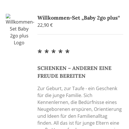
Varianten
auf.
Willkommen-Set „Baby 2go plus“
Die
22,90
€
Optionen
können
auf
der
* * * * *
Produktseite
gewählt
werden
SCHENKEN – ANDEREN EINE
FREUDE BEREITEN
Zur Geburt, zur Taufe - ein Geschenk
für die junge Familie. Sich
Kennenlernen, die Bedürfnisse eines
Neugeborenen erspüren, Orientierung
und Ideen für den Familienalltag
finden. All das ist für junge Eltern eine