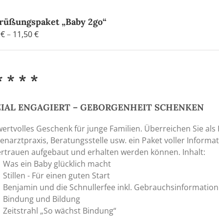
rüßungspaket „Baby 2go“
Preisspanne:
0
€
–
11,50
€
6,50 €
bis
11,50 €
* * * *
ZIAL ENGAGIERT – GEBORGENHEIT SCHENKEN
wertvolles Geschenk für junge Familien. Überreichen Sie als
enarztpraxis, Beratungsstelle usw. ein Paket voller Inform
rtrauen aufgebaut und erhalten werden können. Inhalt:
Was ein Baby glücklich macht
Stillen - Für einen guten Start
Benjamin und die Schnullerfee inkl. Gebrauchsinformation
Bindung und Bildung
Zeitstrahl „So wächst Bindung“