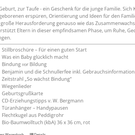
werden
Geburt, zur Taufe - ein Geschenk für die junge Familie. Sich
eborenen erspüren, Orientierung und Ideen für den Familiena
 große Herausforderung genauso wie das Zusammenwachse
rstützt Eltern in dieser empfindsamen Phase, um Ruhe, Ge
ngen.
Stillbroschüre – Für einen guten Start
Was ein Baby glücklich macht
Bindung
Bildung
vor
Benjamin und die Schnullerfee inkl. Gebrauchsinformation
Zeitstrahl „So wächst Bindung“
Wiegenlieder
Geburtsgrußkarte
CD-Erziehungstipps v. W. Bergmann
Türanhänger – Handypausen
Flechtkugel aus Peddigrohr
Bio-Baumwolltuch (kbA) 36 x 36 cm, rot
den Warenkorb
Details