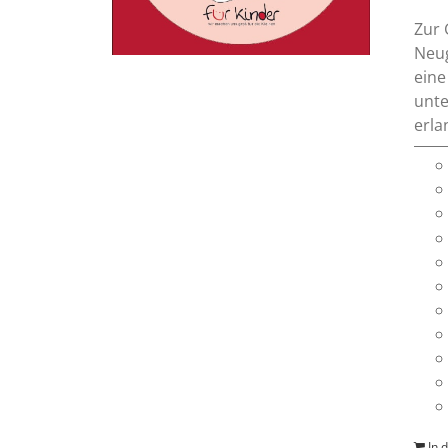
Zur 
Neug
eine
unte
erla
In 