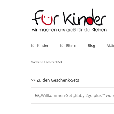
Skip
to
content
für Kinder
für Eltern
Blog
Akt
Startseite
Geschenk-Set
>> Zu den Geschenk-Sets
„Willkommen-Set „Baby 2go plus““ wur