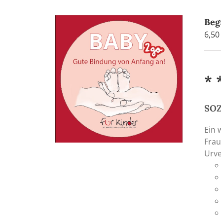
Beg
6,5
* 
SO
Ein 
Frau
Urve