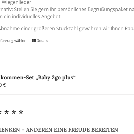
Wiegenlieder
rnativ: Stellen Sie gern Ihr persönliches Begrüßungspak
n ein individuelles Angebot.
Abnahme einer größeren Stückzahl gewähren wir Ihnen Rab
führung wählen
Dieses
Details
Produkt
weist
mehrere
Varianten
auf.
lkommen-Set „Baby 2go plus“
Die
90
€
Optionen
können
auf
* * * *
der
Produktseite
gewählt
ENKEN – ANDEREN EINE FREUDE BEREITEN