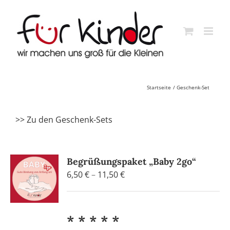
Skip
to
content
Startseite
Geschenk-Set
>> Zu den Geschenk-Sets
Begrüßungspaket „Baby 2go“
Preisspanne:
6,50
€
–
11,50
€
6,50 €
bis
11,50 €
* * * * *