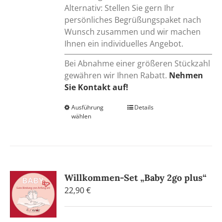
Alternativ: Stellen Sie gern Ihr
persönliches Begrüßungspaket nach
Wunsch zusammen und wir machen
Ihnen ein individuelles Angebot.
Bei Abnahme einer größeren Stückzahl
gewähren wir Ihnen Rabatt.
Nehmen
Sie Kontakt auf!
Ausführung
Dieses
Details
wählen
Produkt
weist
mehrere
Varianten
auf.
Willkommen-Set „Baby 2go plus“
Die
22,90
€
Optionen
können
auf