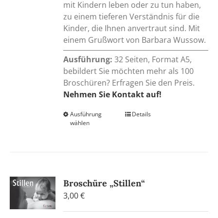
mit Kindern leben oder zu tun haben,
zu einem tieferen Verständnis für die
Kinder, die Ihnen anvertraut sind. Mit
einem Grußwort von Barbara Wussow.
Ausführung:
32 Seiten, Format A5,
bebildert Sie möchten mehr als 100
Broschüren? Erfragen Sie den Preis.
Nehmen Sie Kontakt auf!
Ausführung
Dieses
Details
wählen
Produkt
weist
mehrere
Varianten
auf.
Broschüre „Stillen“
Die
3,00
€
Optionen
können