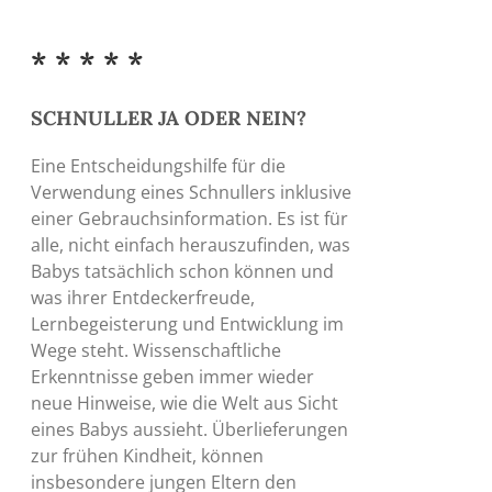
bis
der
1,00 €
Produktseite
* * * * *
gewählt
werden
SCHNULLER JA ODER NEIN?
Eine Entscheidungshilfe für die
Verwendung eines Schnullers inklusive
einer Gebrauchsinformation. Es ist für
alle, nicht einfach herauszufinden, was
Babys tatsächlich schon können und
was ihrer Entdeckerfreude,
Lernbegeisterung und Entwicklung im
Wege steht. Wissenschaftliche
Erkenntnisse geben immer wieder
neue Hinweise, wie die Welt aus Sicht
eines Babys aussieht. Überlieferungen
zur frühen Kindheit, können
insbesondere jungen Eltern den