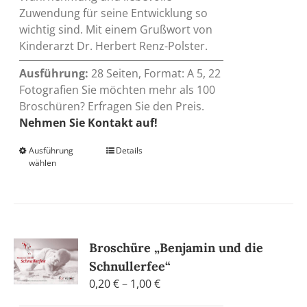
Zuwendung für seine Entwicklung so
wichtig sind. Mit einem Grußwort von
Kinderarzt Dr. Herbert Renz-Polster.
Ausführung:
28 Seiten, Format: A 5, 22
Fotografien Sie möchten mehr als 100
Broschüren? Erfragen Sie den Preis.
Nehmen Sie Kontakt auf!
Ausführung
Dieses
Details
wählen
Produkt
weist
mehrere
Varianten
auf.
Broschüre „Benjamin und die
Die
Schnullerfee“
Optionen
Preisspanne:
können
0,20
€
–
1,00
€
0,20 €
auf