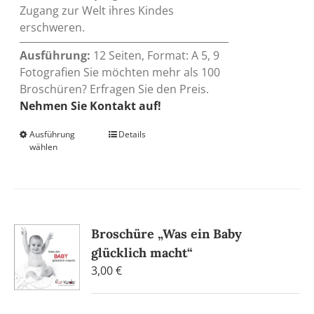
Zugang zur Welt ihres Kindes
erschweren.
Ausführung:
12 Seiten, Format: A 5, 9
Fotografien Sie möchten mehr als 100
Broschüren? Erfragen Sie den Preis.
Nehmen Sie Kontakt auf!
Ausführung
Dieses
Details
wählen
Produkt
weist
mehrere
Varianten
auf.
Broschüre „Was ein Baby
Die
glücklich macht“
Optionen
können
3,00
€
auf
der